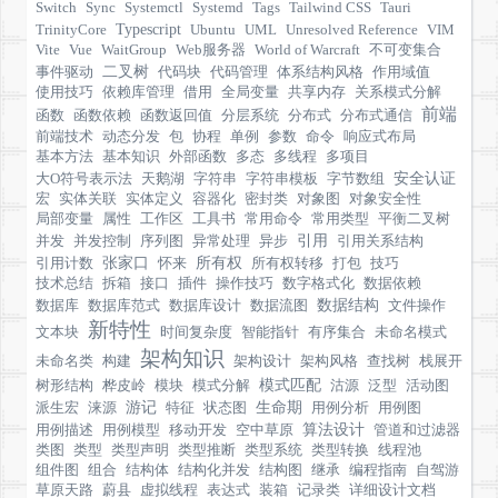
Switch
Sync
Systemctl
Systemd
Tags
Tailwind CSS
Tauri
Typescript
TrinityCore
Ubuntu
UML
Unresolved Reference
VIM
Vite
Vue
WaitGroup
Web服务器
World of Warcraft
不可变集合
二叉树
事件驱动
代码块
代码管理
体系结构风格
作用域值
使用技巧
依赖库管理
借用
全局变量
共享内存
关系模式分解
前端
函数
函数依赖
函数返回值
分层系统
分布式
分布式通信
前端技术
动态分发
包
协程
单例
参数
命令
响应式布局
基本方法
基本知识
外部函数
多态
多线程
多项目
安全认证
大O符号表示法
天鹅湖
字符串
字符串模板
字节数组
宏
实体关联
实体定义
容器化
密封类
对象图
对象安全性
局部变量
属性
工作区
工具书
常用命令
常用类型
平衡二叉树
引用
并发
并发控制
序列图
异常处理
异步
引用关系结构
张家口
所有权
引用计数
怀来
所有权转移
打包
技巧
技术总结
拆箱
接口
插件
操作技巧
数字格式化
数据依赖
数据结构
数据库
数据库范式
数据库设计
数据流图
文件操作
新特性
文本块
时间复杂度
智能指针
有序集合
未命名模式
架构知识
未命名类
构建
架构设计
架构风格
查找树
栈展开
模式匹配
树形结构
桦皮岭
模块
模式分解
沽源
泛型
活动图
游记
生命期
派生宏
涞源
特征
状态图
用例分析
用例图
算法设计
用例描述
用例模型
移动开发
空中草原
管道和过滤器
类图
类型
类型声明
类型推断
类型系统
类型转换
线程池
组件图
组合
结构体
结构化并发
结构图
继承
编程指南
自驾游
草原天路
蔚县
虚拟线程
表达式
装箱
记录类
详细设计文档