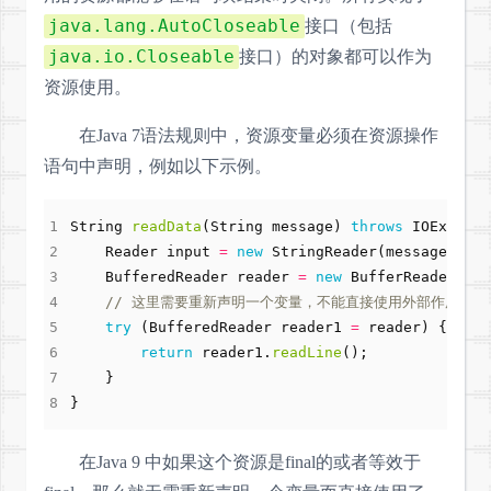
java.lang.AutoCloseable
接口（包括
java.io.Closeable
接口）的对象都可以作为
资源使用。
在Java 7语法规则中，资源变量必须在资源操作
语句中声明，例如以下示例。
String
readData
(
String
message
)
throws
IOExcepti
Reader
input
=
new
StringReader
(
message
);
BufferedReader
reader
=
new
BufferReader
(
inp
// 这里需要重新声明一个变量，不能直接使用外部作用域定
try
(
BufferedReader
reader1
=
reader
)
{
return
reader1
.
readLine
();
}
}
在Java 9 中如果这个资源是final的或者等效于