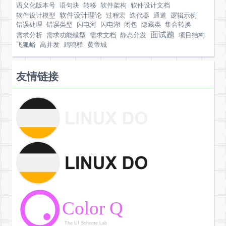
语义化版本号
语句块
转移
软件架构
软件设计文档
软件设计理论
软件设计模型
过程宏
迭代器
通道
逻辑示例
错误处理
错误类型
闪电河
闪电湖
闭包
隐藏类
集合转换
面试题
需求分析
需求功能模型
需求文档
静态分发
项目结构
飞狐峪
高并发
鸡鸣驿
黄帝城
友情链接