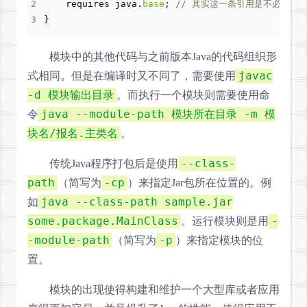
requires
java
.
base
;
// 其实这一条引用是不必书写
}
模块中的其他代码与之前版本Java的代码组织形
javac
式相同。但是在编译时又不同了，需要使用
-d 模块输出目录
。而执行一个模块则需要使用命
java --module-path 模块所在目录 -m 模
令
块名/报名.主类名
。
--class-
传统Java程序打包后是使用
path
-cp
（简写为
）来指定Jar包所在位置的。例
java --class-path sample.jar
如
some.package.MainClass
-
。运行模块则是用
-module-path
-p
（简写为
）来指定模块的位
置。
模块的出现使得构建和维护一个大型库或者应用