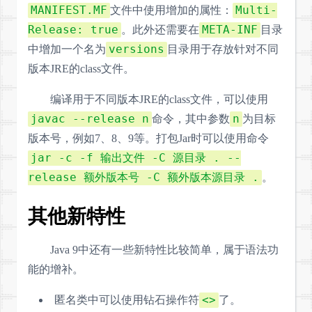
MANIFEST.MF
Multi-
文件中使用增加的属性：
Release: true
META-INF
。此外还需要在
目录
versions
中增加一个名为
目录用于存放针对不同
版本JRE的class文件。
编译用于不同版本JRE的class文件，可以使用
javac --release n
n
命令，其中参数
为目标
版本号，例如7、8、9等。打包Jar时可以使用命令
jar -c -f 输出文件 -C 源目录 . --
release 额外版本号 -C 额外版本源目录 .
。
其他新特性
Java 9中还有一些新特性比较简单，属于语法功
能的增补。
<>
匿名类中可以使用钻石操作符
了。