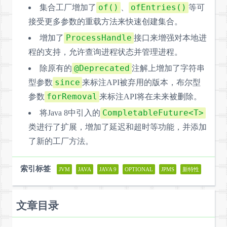
of()
ofEntries()
集合工厂增加了
、
等可
接受更多参数的重载方法来快速创建集合。
ProcessHandle
增加了
接口来增强对本地进
程的支持，允许查询进程状态并管理进程。
@Deprecated
除原有的
注解上增加了字符串
since
型参数
来标注API被弃用的版本，布尔型
forRemoval
参数
来标注API将在未来被删除。
CompletableFuture<T>
将Java 8中引入的
类进行了扩展，增加了延迟和超时等功能，并添加
了新的工厂方法。
索引标签
JVM
JAVA
JAVA 9
OPTIONAL
JPMS
新特性
文章目录