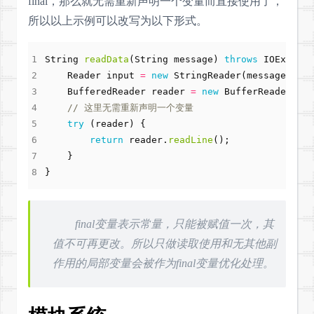
final，那么就无需重新声明一个变量而直接使用了，
所以以上示例可以改写为以下形式。
String
readData
(
String
message
)
throws
IOExcepti
Reader
input
=
new
StringReader
(
message
);
BufferedReader
reader
=
new
BufferReader
(
inp
// 这里无需重新声明一个变量
try
(
reader
)
{
return
reader
.
readLine
();
}
}
final变量表示常量，只能被赋值一次，其
值不可再更改。所以只做读取使用和无其他副
作用的局部变量会被作为final变量优化处理。